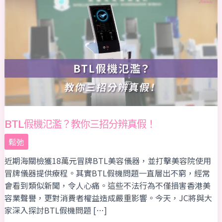
假
機
氾
濫？
教
你
三
招
分
辨
BTL假機氾濫？教你三招分辨真假！
真
假！
鬆弛
近期海關檢獲18萬元冒牌BTL美容儀器，並打擊美容院使用
冒牌儀器提供療程。其實BTL假機問題一直層出不窮，經常
會看到類似新聞，令人心痛。這些不法行為不僅損害香港美
容業聲譽，更對消費者權益造成嚴重影響。今天，JC將與大
家深入探討BTL假機問題 […]