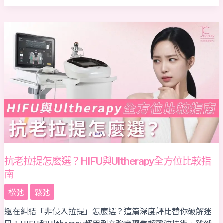
效
抗
老
拉
提
怎
麼
選？
HIFU
與
Ultherapy
全
抗老拉提怎麼選？HIFU與Ultherapy全方位比較指
方
南
位
比
松弛
鬆弛
較
還在糾結「非侵入拉提」怎麼選？這篇深度評比替你破解迷
指