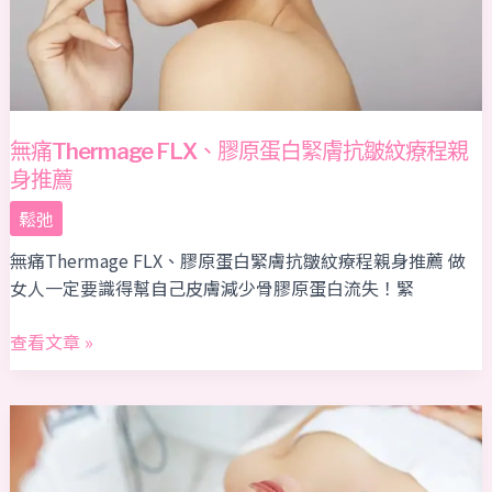
白
緊
膚
抗
皺
紋
無痛Thermage FLX、膠原蛋白緊膚抗皺紋療程親
療
身推薦
程
鬆弛
親
身
無痛Thermage FLX、膠原蛋白緊膚抗皺紋療程親身推薦 做
推
女人一定要識得幫自己皮膚減少骨膠原蛋白流失！緊
薦
查看文章 »
【HIFU
機
效