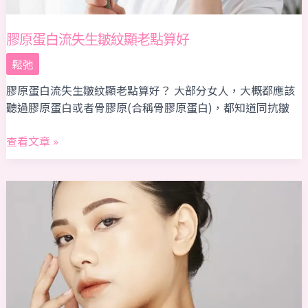
點
算
膠原蛋白流失生皺紋顯老點算好
好
鬆弛
膠原蛋白流失生皺紋顯老點算好？​ 大部分女人，大概都應該
聽過膠原蛋白或者骨膠原(合稱骨膠原蛋白)，都知道同抗皺
查看文章 »
無
痛
Thermage
FLX、
膠
原
蛋