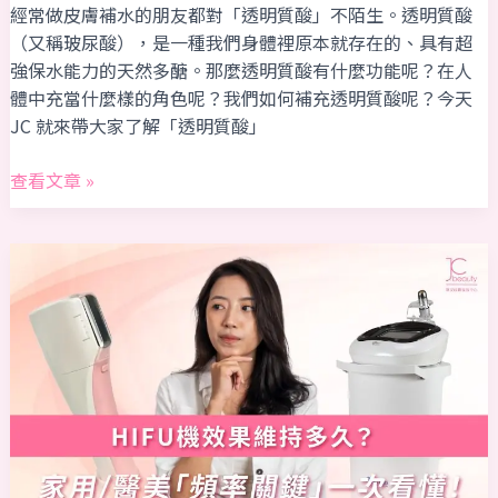
經常做皮膚補水的朋友都對「透明質酸」不陌生。透明質酸
關
（又稱玻尿酸），是一種我們身體裡原本就存在的、具有超
鍵，
強保水能力的天然多醣。那麼透明質酸有什麼功能呢？在人
打
體中充當什麼樣的角色呢？我們如何補充透明質酸呢？今天
造
JC 就來帶大家了解「透明質酸」
水
潤
查看文章 »
肌
膚！
HIFU
機
效
果
維
持
多
久？
家