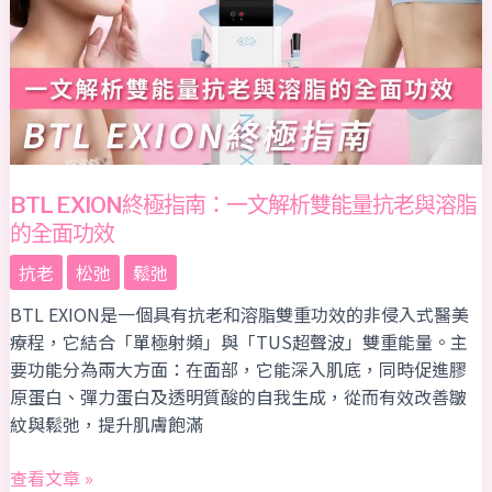
指
南：
一
文
解
析
雙
BTL EXION終極指南：一文解析雙能量抗老與溶脂
能
的全面功效
量
抗
抗老
松弛
鬆弛
老
BTL EXION是一個具有抗老和溶脂雙重功效的非侵入式醫美
與
療程，它結合「單極射頻」與「TUS超聲波」雙重能量。主
溶
要功能分為兩大方面：在面部，它能深入肌底，同時促進膠
脂
原蛋白、彈力蛋白及透明質酸的自我生成，從而有效改善皺
的
紋與鬆弛，提升肌膚飽滿
全
面
查看文章 »
功