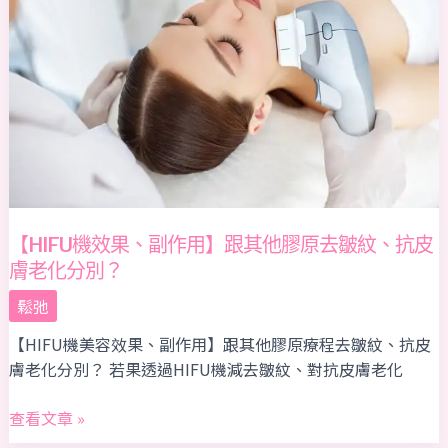
果、
副
作
用】
跟
其
他
膠
原
去
【HIFU機效果、副作用】跟其他膠原去皺紋、抗皮
皺
膚老化分別？
紋、
鬆弛
抗
皮
【HIFU機美容效果、副作用】跟其他膠原療程去皺紋、抗皮
膚
膚老化分別？ 若果透過HIFU機減去皺紋、對抗皮膚老化
老
化
查看文章 »
分