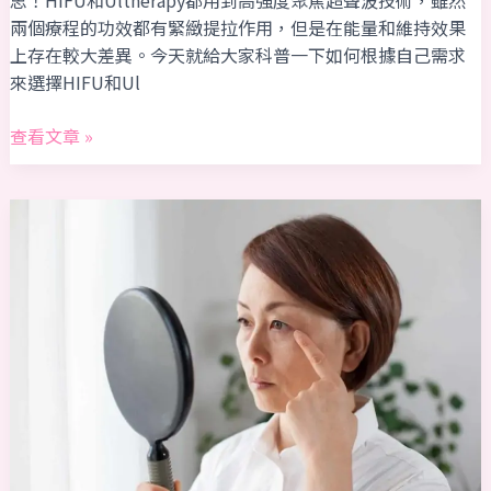
思！HIFU和Ultherapy都用到高強度聚焦超聲波技術，雖然
南
兩個療程的功效都有緊緻提拉作用，但是在能量和維持效果
上存在較大差異。今天就給大家科普一下如何根據自己需求
來選擇HIFU和Ul
查看文章 »
膠
原
蛋
白
流
失
生
皺
紋
顯
老