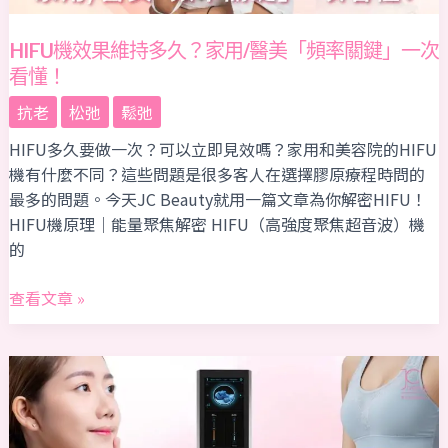
用/
醫
HIFU機效果維持多久？家用/醫美「頻率關鍵」一次
美
看懂！
「頻
率
抗老
松弛
鬆弛
關
HIFU多久要做一次？可以立即見效嗎？家用和美容院的HIFU
鍵」
機有什麼不同？這些問題是很多客人在選擇膠原療程時問的
一
最多的問題。今天JC Beauty就用一篇文章為你解密HIFU！
次
HIFU機原理｜能量聚焦解密 HIFU（高強度聚焦超音波）機
看
的
懂！
查看文章 »
BTL
EXION
終
極