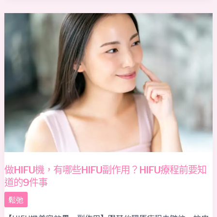
別？
做
HIFU
機，
有
哪
些
HIFU
副
作
用？
HIFU
療
程
做HIFU機，有哪些HIFU副作用？HIFU療程前要知
前
道的9件事
要
鬆弛
知
道