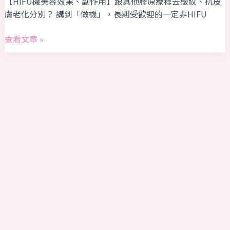
【HIFU機美容效果、副作用】跟其他膠原療程去皺紋、抗皮
的
膚老化分別？ 講到「做機」，長期受歡迎的一定非HIFU
9
件
查看文章 »
事