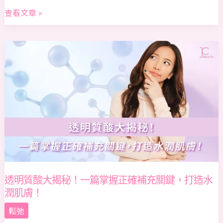
查看文章 »
透
明
質
酸
大
揭
秘！
一
篇
掌
握
透明質酸大揭秘！一篇掌握正確補充關鍵，打造水
正
潤肌膚！
確
補
鬆弛
充