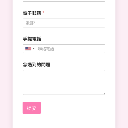
電子郵箱
*
手提電話
U
n
您遇到的問題
i
t
e
d
S
t
提交
a
t
e