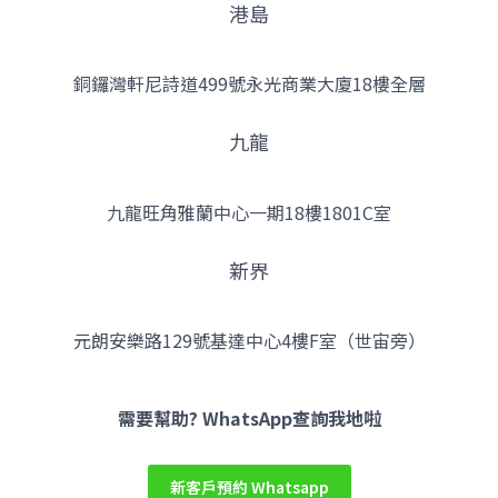
港島
銅鑼灣軒尼詩道499號永光商業大廈18樓全層
九龍
九龍旺角雅蘭中心一期18樓1801C室
新界
元朗安樂路129號基達中心4樓F室（世宙旁）
Facebook
YouTube
Instagram
需要幫助? WhatsApp查詢我地啦
新客戶預約 Whatsapp