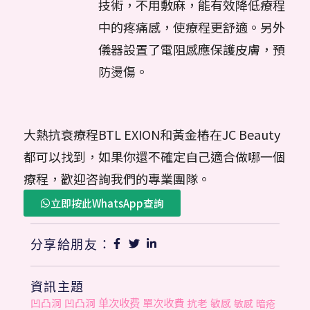
技術，不用敷麻，能有效降低療程
中的疼痛感，使療程更舒適。另外
儀器設置了電阻感應保護皮膚，預
防燙傷。
大熱抗衰療程BTL EXION和黃金樁在JC Beauty
都可以找到，如果你還不確定自己適合做哪一個
療程，歡迎咨詢我們的專業團隊。
立即按此WhatsApp查詢
分享給朋友：
資訊主題
单次收费
單次收費
凹凸洞
凹凸洞
抗老
敏感
敏感
暗疮