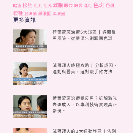
色斑
松弛
減脂
色斑
眼袋
暗瘡
毛孔
毛孔
眼袋
睫毛
鬆弛
黑眼圈
麗珠蘭
黑眼圈
更多資訊
荷爾蒙斑治療5大誤區 | 避開反
黑風險，從根源告別頑固色斑
減拜拜肉終極攻略 | 分析成因、
運動與醫美，選對瘦手臂方法
荷爾蒙斑治療總反黑？拆解激光
去斑成因，以專利技術實現真正
斷斑。
減拜拜肉的3大運動誤區 | 告別