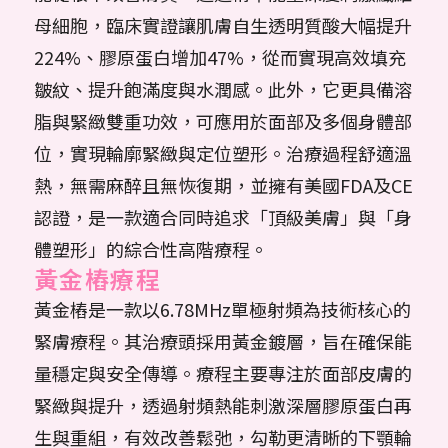
母細胞，臨床實證讓肌膚自生透明質酸大幅提升
224%、膠原蛋白增加47%，從而實現高效填充
皺紋、提升飽滿度與水潤感。此外，它更具備溶
脂與緊緻雙重功效，可應用於面部及多個身體部
位，實現輪廓緊緻與定位塑形。治療過程舒適溫
熱，無需麻醉且無恢復期，並擁有美國FDA及CE
認證，是一款適合同時追求「頂級美膚」與「身
體塑形」的綜合性高階療程。
黃金樁療程
黃金樁是一款以6.78MHz單極射頻為技術核心的
緊膚療程。其治療頭採用黃金鍍層，旨在確保能
量穩定與安全傳導。療程主要專注於面部皮膚的
緊緻與提升，透過射頻熱能刺激深層膠原蛋白再
生與重組，有效改善鬆弛，勾勒更清晰的下顎輪