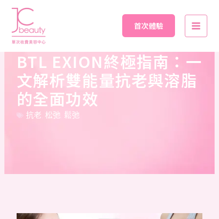
Skip
Main
to
首次體驗
Men
content
BTL EXION終極指南：一
文解析雙能量抗老與溶脂
的全面功效
抗老
,
松弛
,
鬆弛