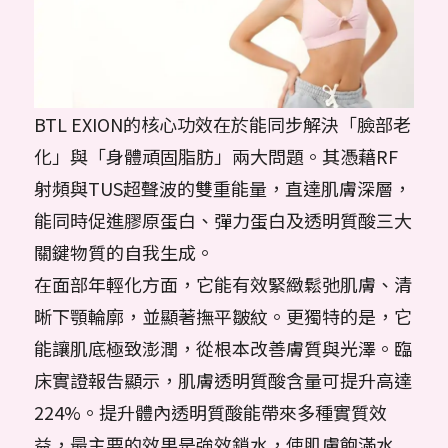
BTL EXION的核心功效在於能同步解決「臉部老
化」與「身體頑固脂肪」兩大問題。其憑藉RF
射頻與TUS超聲波的雙重能量，直達肌膚深層，
能同時促進膠原蛋白、彈力蛋白及透明質酸三大
關鍵物質的自我生成。
在面部年輕化方面，它能有效緊緻鬆弛肌膚、清
晰下顎輪廓，並顯著撫平皺紋。更獨特的是，它
能讓肌底極致澎潤，從根本改善膚質與光澤。臨
床實證報告顯示，肌膚透明質酸含量可提升高達
224%。提升體內透明質酸能帶來多種實質效
益，最主要的效果是強效鎖水，使肌膚飽滿水