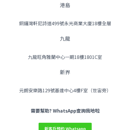
港島
銅鑼灣軒尼詩道499號永光商業大廈18樓全層
九龍
九龍旺角雅蘭中心一期18樓1801C室
新界
元朗安樂路129號基達中心4樓F室（世宙旁）
Facebook
YouTube
Instagram
需要幫助? WhatsApp查詢我地啦
新客戶預約 Whatsapp