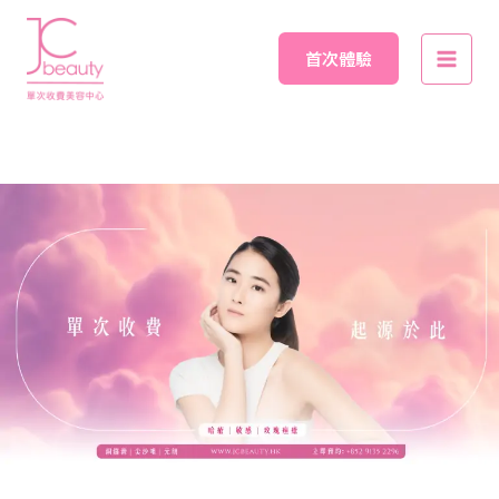
Skip
Main
to
首次體驗
Men
content