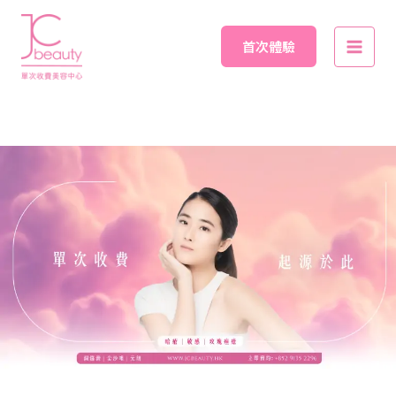
Skip
Main
to
首次體驗
Men
content