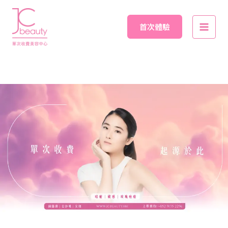
Skip
Main
to
首次體驗
Men
content