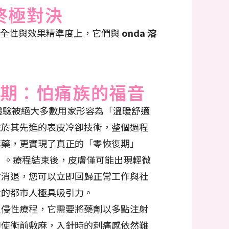
終極對決
安全性與效果精準度上，它們與
onda 溶
期：怕痛族的福音
體驗被絕大多數用家形容為「溫暖舒適
益於其先進的表皮冷卻技術，整個過程
麻藥，更實現了真正的「零恢復期」
time）。療程結束後，皮膚僅可能出現輕微
會消退，您可以立即回歸正常工作與社
貴的都市人極具吸引力。
入侵性療程，它需要將藥劑以多點注射
即使術前敷麻，入針時的刺痛感依然難