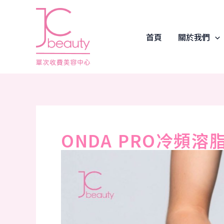
Skip
Post
to
navigation
content
首頁
關於我們
ONDA PRO冷頻