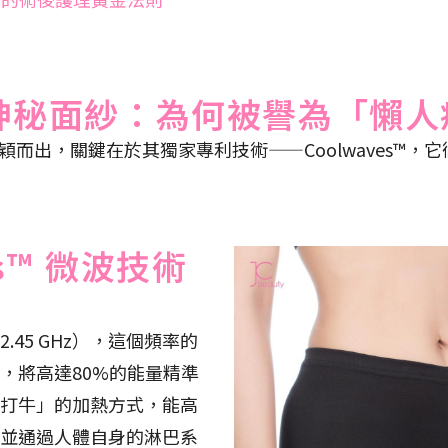
脂的神秘面紗：為何被譽為「懶
脫穎而出，關鍵在於其獨家專利技術——Coolwaves™
es™ 微波技術
.45 GHz），這個頻率的
，將高達80%的能量精準
打牛」的加熱方式，能高
並通過人體自身的淋巴系