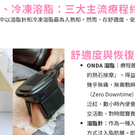
脂針、冷凍溶脂：三大主流療程
中以溶脂針和冷凍溶脂最為人熟知。然而，在舒適度、
舒適度與恢復
ONDA 溶脂
：療程
的熱石按摩」。得
幾乎無痛，無需敷
（Zero Down
泛紅，數小時內便
交活動，對時間寶
溶脂針
：作為一種
方式注入脂肪層。