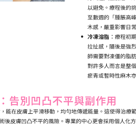
以避免。療程後的
至數週的「腫脹高
木感，嚴重影響日
冷凍溶脂
：療程初
拉扯感，隨後是強
師需要對凍僵的脂
對許多人而言是整
瘀青或暫時性麻木
：告別凹凸不平與副作用
附，能在皮膚上平滑移動，均勻地傳遞能量。這使得治療
術後皮膚凹凸不平的風險。專業的中心更會採用個人化方