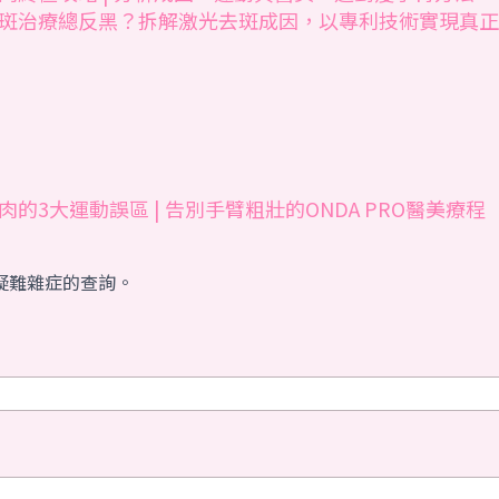
斑治療總反黑？拆解激光去斑成因，以專利技術實現真正
肉的3大運動誤區 | 告別手臂粗壯的ONDA PRO醫美療程
疑難雜症的查詢。