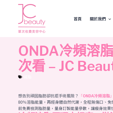
Skip
to
content
首頁
關於我們
ONDA冷頻溶
次看 – JC Beau
減脂
想告別頑固脂肪卻抗拒手術風險？
「
ONDA冷頻溶脂
80％溶脂能量，再經身體自然代謝，全程無傷口、免恢
前免費檢測脂肪量，量身訂製能量參數，讓瘦身效果