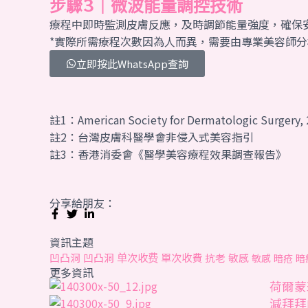
步驟3｜微波能量調控技術
療程中即時監測皮膚反應，及時調節能量強度，確保
*實際所需
療程
次數因為人而異，需要由專業美容師分
立即按此WhatsApp查詢
註1：American Society for Dermatologic Surgery,
註2：台灣皮膚科醫學會非侵入式美容指引
註3：香港消委會《醫學美容療程效果調查報告》
分享給朋友：
資訊主題
单次收费
單次收費
凹凸洞
凹凸洞
抗老
敏感
敏感
暗疮
暗
更多資訊
荷爾蒙
減拜拜