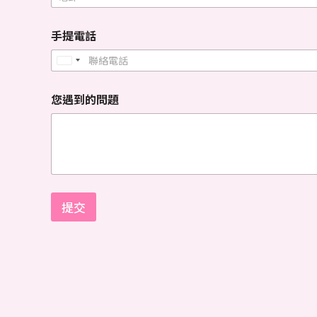
手提電話
U
n
您遇到的問題
i
t
e
d
S
t
提交
a
t
e
s
+
1