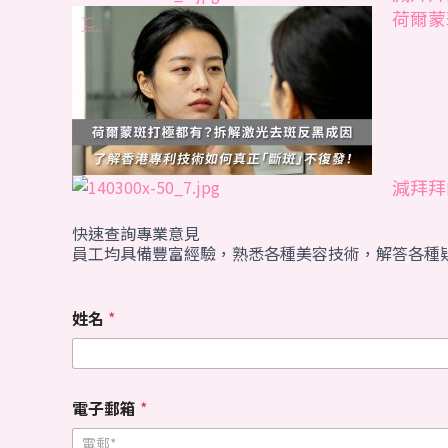
荷爾蒙
減拜拜
快速查詢專業意見
員工均具備豐富經驗，熟悉各種美容技術，解答各種
姓名
*
電子郵箱
*