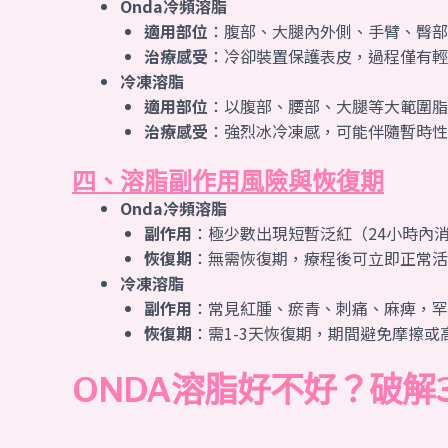
Onda冷頻溶脂
適用部位
：腹部、大腿內外側、手臂、臀部
治療感受
：冷卻裝置保護表皮，過程僅有輕
冷凍溶脂
適用部位
：以腹部、腰部、大腿等大範圍脂
治療感受
：強烈冰冷凍感，可能伴隨暫時性
四、溶脂副作用風險與恢復期
Onda冷頻溶脂
副作用
：極少數出現短暫泛紅（24小時內
恢復期
：無需恢復期，療程後可立即正常活
冷凍溶脂
副作用
：常見紅腫、瘀青、刺痛、麻痺，罕
恢復期
：需1-3天恢復期，期間避免摩擦或
ONDA溶脂好不好？破解