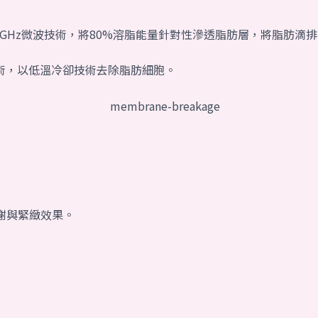
45GHz微波技術，將80%溶脂能量針對性滲透脂肪層，將脂肪滴
技術，以低溫冷卻技術去除脂肪細胞。
謝與緊緻效果。