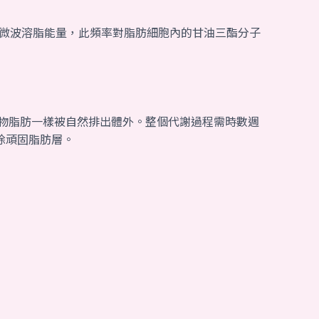
Hz的微波溶脂能量，此頻率對脂肪細胞內的甘油三酯分子
物脂肪一樣被自然排出體外。整個代謝過程需時數週
除頑固脂肪層。