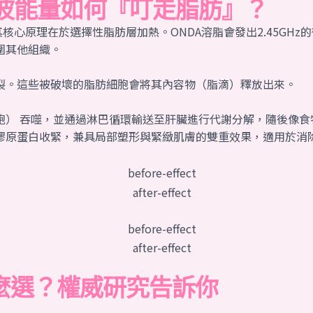
波能量如何『叮走脂肪』？
術，其核心原理在於選擇性脂肪層加熱。ONDA溶脂會發出2.45G
圍其他組織。
裂。這些被破壞的脂肪細胞會將其內容物（脂滴）釋放出來。
胞） 吞噬，並通過淋巴循環輸送至肝臟進行代謝分解，隨後像食
膠原蛋白收緊，兼具局部塑形與緊緻肌膚的雙重效果，適用於消
怎麼選？權威研究告訴你