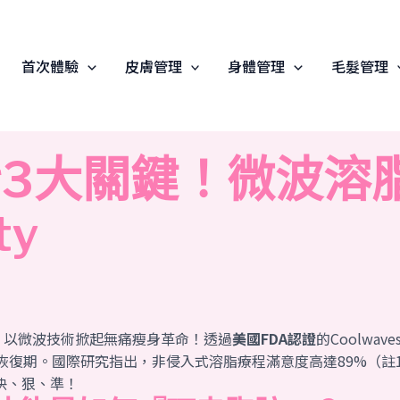
首次體驗
皮膚管理
身體管理
毛髮管理
脂3大關鍵！微波溶
ty
」
以微波技術掀起無痛瘦身革命！透過
美國FDA認證
的Coolw
復期。國際研究指出，非侵入式溶脂療程滿意度高達89%（註1）
快、狠、準！