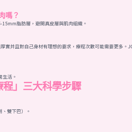
肉嗎？
-15mm脂肪層，避開真皮層與肌肉組織。
厚實并且對自己身材有理想的要求，療程次數可能需要更多。JC 
常生活。
定制療程」三大科學步驟
側、雙下巴）。