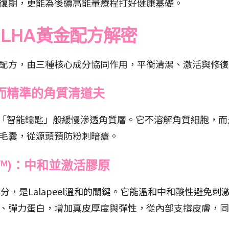
復期，更能為後續高能量療程打好健康基礎。
心：LHA黃金配方解密
的黃金配方，由三種核心成分協同作用，平衡清潔、激活與修
而精準的角質清道夫
像「智能鑰匙」般緩慢滲透角質層。它不溶解角質細胞，
毛囊，從源頭預防粉刺暗瘡。
ol™)：中和並激活膠原
成分，是Lalapeel溫和的關鍵。它能溫和中和酸性避
、彈力蛋白，增加真皮厚度與彈性，從內部支撐皮膚，同