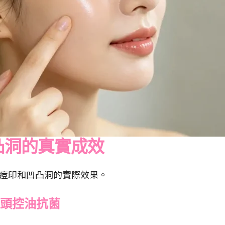
與凹凸洞的真實成效
瘡、痘印和凹凸洞的實際效果。
從源頭控油抗菌