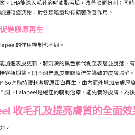
治的方案。LHA能深入毛孔溶解油脂污垢，改善黑頭粉刺；
加速暗瘡凋謝，對各類暗瘡均有顯著改善作用。
印：促進膠原再生
apeel的作用機制也不同。
peel能加速表皮更新，將沉澱的黑色素代謝至表層並脫落
持客觀期望。凹凸洞是真皮層膠原流失導致的皮膚塌陷。La
P-Sol™能持續刺激膠原蛋白再生，由內而外增加皮膚
洞，Lalapeel是絕佳的輔助治療，能先養好皮膚，
peel 收毛孔及提亮膚質的全面效
能力。