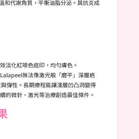
同時溫和代謝角質，平衡油脂分泌。其抗炎成
，有效淡化紅啡色痘印，均勻膚色。
lapeel無法像激光般「磨平」深層疤
厚度與彈性。長期療程能讓淺層凹凸洞變得
為後續的微針、激光等治療創造最佳條件。
果