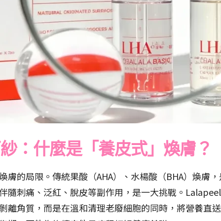
神秘面紗：什麼是「養皮式」煥膚？
識傳統煥膚的局限。傳統果酸（AHA）、水楊酸（BHA）煥
隨刺痛、泛紅、脫皮等副作用，是一大挑戰。Lalape
剝離角質，而是在溫和清理老廢細胞的同時，將營養直送