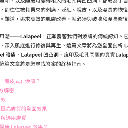
痘印、以及隨歲月變得粗大的毛孔與凹凸洞，都成為了自
，卻往往被其帶來的刺痛、泛紅、脫皮，以及漫長的恢復
。難道，追求高效的肌膚改善，就必須與破壞和漫長修復
風潮——
Lalapeel
，正顛覆著我們對煥膚的傳統認知。
，深入肌底進行修復與再生。這篇文章將為您全面剖析
L
eel 暗瘡
、
Lalapeel 凹凸洞
、痘印及毛孔問題的真實
Lala
這篇文章將是您尋找答案的終極指南。
麼是「養皮式」煥膚？
配方解密
成效
孔及提亮膚質的全面效果
感覺與適用膚質
Lalapeel 效果？