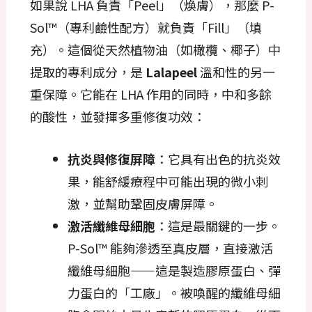
如果說 LHA 負責「Peel」（煥膚），那麼 P-
Sol™（專利鹼性配方）就負責「Fill」（填
充）。這個從天然植物油（如橄欖、椰子）中
提取的專利成分，是
Lalapeel
溫和性的另一
重保障。它能在 LHA 作用的同時，中和多餘
的酸性，並發揮多重修復功效：
抗炎與修復屏障
：它具有出色的抗炎效
果，能舒緩療程中可能出現的微小刺
激，並幫助鞏固皮膚屏障。
激活纖維母細胞
：這是最關鍵的一步。
P-Sol™ 能夠滲透至真皮層，直接激活
纖維母細胞——這是製造膠原蛋白、彈
力蛋白的「工廠」。被喚醒的纖維母細