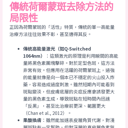
傳統荷爾蒙斑去除方法的
局限性
正因為荷爾蒙斑的「活性」特質，傳統的單一高能量
治療方法往往效果不彰，甚至適得其反。
傳統高能量激光（如Q-Switched
1064nm）
：這類激光的原理是利用瞬間的高能
量將黑色素團塊擊碎。對於定型色斑，這方法
非常有效。但應用在活躍的荷爾蒙斑上，過強
的能量就像是向一個本已不穩定的火山投入炸
藥，容易造成過度刺激。雖然短期內可能看到
斑點變淡，但皮膚底層的炎症反應會誘發更大
量的黑色素生成，導致斑點在短時間內迅速
「反黑」，甚至比治療前更深、範圍更大
（Chan et al., 2012）。
果酸換膚
：雖然能加速表皮層角質代謝，對淺
層斑點有一定幫助，但對深層的真皮層色素無