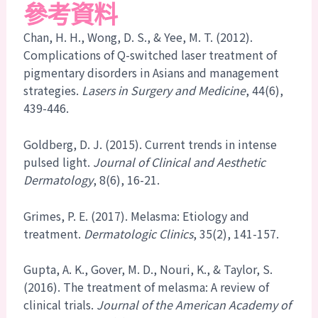
參考資料
Chan, H. H., Wong, D. S., & Yee, M. T. (2012).
Complications of Q-switched laser treatment of
pigmentary disorders in Asians and management
strategies.
Lasers in Surgery and Medicine
, 44(6),
439-446.
Goldberg, D. J. (2015). Current trends in intense
pulsed light.
Journal of Clinical and Aesthetic
Dermatology
, 8(6), 16-21.
Grimes, P. E. (2017). Melasma: Etiology and
treatment.
Dermatologic Clinics
, 35(2), 141-157.
Gupta, A. K., Gover, M. D., Nouri, K., & Taylor, S.
(2016). The treatment of melasma: A review of
clinical trials.
Journal of the American Academy of