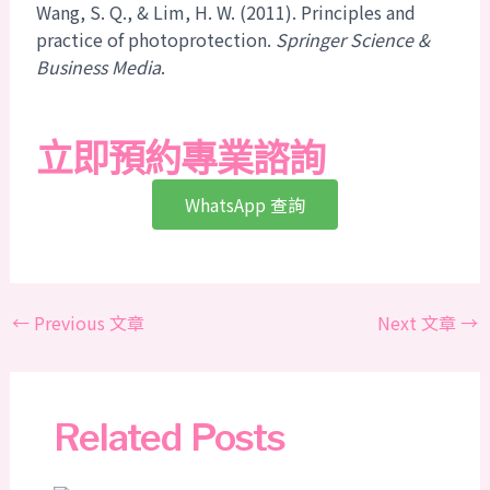
Wang, S. Q., & Lim, H. W. (2011). Principles and
practice of photoprotection.
Springer Science &
Business Media
.
立即預約專業諮詢
WhatsApp 查詢
←
Previous 文章
Next 文章
→
Related Posts