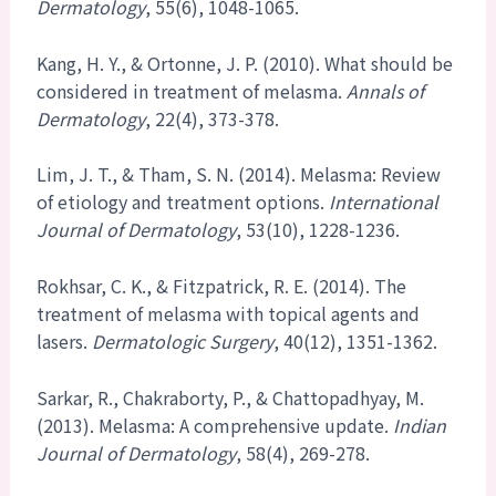
Dermatology
, 55(6), 1048-1065.
Kang, H. Y., & Ortonne, J. P. (2010). What should be
considered in treatment of melasma.
Annals of
Dermatology
, 22(4), 373-378.
Lim, J. T., & Tham, S. N. (2014). Melasma: Review
of etiology and treatment options.
International
Journal of Dermatology
, 53(10), 1228-1236.
Rokhsar, C. K., & Fitzpatrick, R. E. (2014). The
treatment of melasma with topical agents and
lasers.
Dermatologic Surgery
, 40(12), 1351-1362.
Sarkar, R., Chakraborty, P., & Chattopadhyay, M.
(2013). Melasma: A comprehensive update.
Indian
Journal of Dermatology
, 58(4), 269-278.