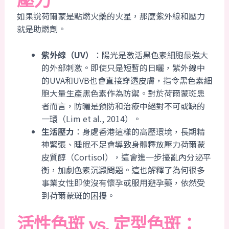
如果說荷爾蒙是點燃火藥的火星，那麼紫外線和壓力
就是助燃劑。
紫外線（UV）
：陽光是激活黑色素細胞最強大
的外部刺激。即使只是短暫的日曬，紫外線中
的UVA和UVB也會直接穿透皮膚，指令黑色素細
胞大量生產黑色素作為防禦。對於荷爾蒙斑患
者而言，防曬是預防和治療中絕對不可或缺的
一環（Lim et al., 2014）。
生活壓力
：身處香港這樣的高壓環境，長期精
神緊張、睡眠不足會導致身體釋放壓力荷爾蒙
皮質醇（Cortisol），這會進一步擾亂內分泌平
衡，加劇色素沉澱問題。這也解釋了為何很多
事業女性即使沒有懷孕或服用避孕藥，依然受
到荷爾蒙斑的困擾。
活性色斑 vs. 定型色斑：