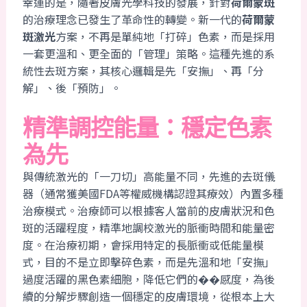
幸運的是，隨著皮膚光學科技的發展，針對
荷爾蒙斑
的治療理念已發生了革命性的轉變。新一代的
荷爾蒙
斑激光
方案，不再是單純地「打碎」色素，而是採用
一套更溫和、更全面的「管理」策略。這種先進的系
統性去斑方案，其核心邏輯是先「安撫」、再「分
解」、後「預防」。
精準調控能量：穩定色素
為先
與傳統激光的「一刀切」高能量不同，先進的去斑儀
器（通常獲美國FDA等權威機構認證其療效）內置多種
治療模式。治療師可以根據客人當前的皮膚狀況和色
斑的活躍程度，精準地調校激光的脈衝時間和能量密
度。在治療初期，會採用特定的長脈衝或低能量模
式，目的不是立即擊碎色素，而是先溫和地「安撫」
過度活躍的黑色素細胞，降低它們的��感度，為後
續的分解步驟創造一個穩定的皮膚環境，從根本上大