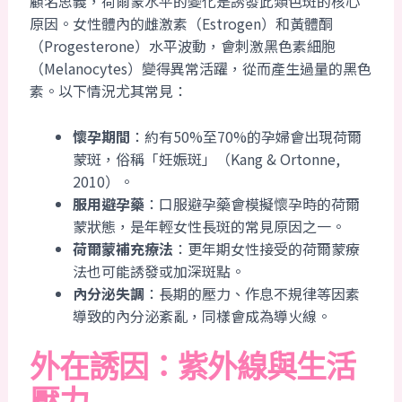
顧名思義，荷爾蒙水平的變化是誘發此類色斑的核心
原因。女性體內的雌激素（Estrogen）和黃體酮
（Progesterone）水平波動，會刺激黑色素細胞
（Melanocytes）變得異常活躍，從而產生過量的黑色
素。以下情況尤其常見：
懷孕期間
：約有50%至70%的孕婦會出現荷爾
蒙斑，俗稱「妊娠斑」（Kang & Ortonne,
2010）。
服用避孕藥
：口服避孕藥會模擬懷孕時的荷爾
蒙狀態，是年輕女性長斑的常見原因之一。
荷爾蒙補充療法
：更年期女性接受的荷爾蒙療
法也可能誘發或加深斑點。
內分泌失調
：長期的壓力、作息不規律等因素
導致的內分泌紊亂，同樣會成為導火線。
外在誘因：紫外線與生活
壓力