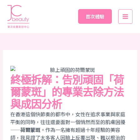
Skip
Post
Main
to
navigation
首次體驗
Men
content
終極拆解：告別頑固「荷
爾蒙斑」的專業去除方法
與成因分析
在香港這個快節奏的都市中，女性在追求事業與家庭
平衡的同時，往往還要面對一個悄然而至的肌膚困擾
——
荷爾蒙斑
。作為一名擁有超過十年經驗的美容
師，我見證了太多客人因臉上反覆出現、難以根治的