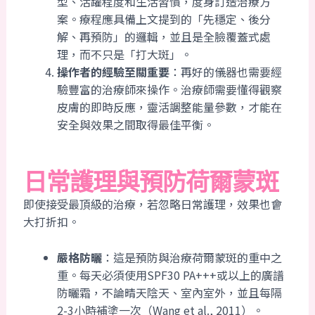
型、活躍程度和生活習慣，度身訂造治療方
案。療程應具備上文提到的「先穩定、後分
解、再預防」的邏輯，並且是全臉覆蓋式處
理，而不只是「打大斑」。
操作者的經驗至關重要
：再好的儀器也需要經
驗豐富的治療師來操作。治療師需要懂得觀察
皮膚的即時反應，靈活調整能量參數，才能在
安全與效果之間取得最佳平衡。
日常護理與預防荷爾蒙斑
即使接受最頂級的治療，若忽略日常護理，效果也會
大打折扣。
嚴格防曬
：這是預防與治療荷爾蒙斑的重中之
重。每天必須使用SPF30 PA+++或以上的廣譜
防曬霜，不論晴天陰天、室內室外，並且每隔
2-3小時補塗一次（Wang et al., 2011）。