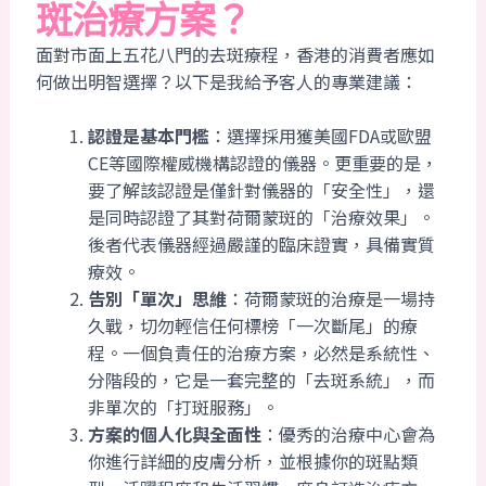
斑治療方案？
面對市面上五花八門的去斑療程，香港的消費者應如
何做出明智選擇？以下是我給予客人的專業建議：
認證是基本門檻
：選擇採用獲美國FDA或歐盟
CE等國際權威機構認證的儀器。更重要的是，
要了解該認證是僅針對儀器的「安全性」，還
是同時認證了其對荷爾蒙斑的「治療效果」。
後者代表儀器經過嚴謹的臨床證實，具備實質
療效。
告別「單次」思維
：荷爾蒙斑的治療是一場持
久戰，切勿輕信任何標榜「一次斷尾」的療
程。一個負責任的治療方案，必然是系統性、
分階段的，它是一套完整的「去斑系統」，而
非單次的「打斑服務」。
方案的個人化與全面性
：優秀的治療中心會為
你進行詳細的皮膚分析，並根據你的斑點類