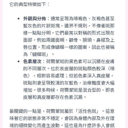
它的典型特徵如下：
外觀與分佈
：通常呈現為啡褐色、灰褐色甚至
藍灰色的片狀斑塊，邊界不規則，不像雀斑那
樣一點點分明。它們最常以對稱的形式出現在
面部，例如兩邊面頰、顴骨、額頭、鼻樑及上
唇位置，形成像蝴蝶一樣的圖案，因此也被稱
為「蝴蝶斑」。
色素層次
：荷爾蒙斑的黑色素可以沉積在皮膚
的不同層次。位於表皮層的斑點顏色較深（啡
色），相對容易處理；但若色素深入真皮層，
斑點則會呈現較淺的灰藍色，治療難度會大幅
增加。很多時候，荷爾蒙斑是混合型的，即表
皮層和真皮層都存在色素沉澱。
最關鍵的一點是，荷爾蒙斑屬於「活性色斑」。這意
味著它的狀態非常不穩定，會因為身體內部及外在環
境的細微變化而產生波動。這也是為什麼許多人會感