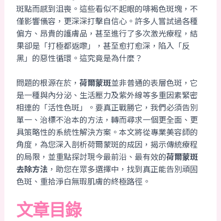
斑點而感到沮喪。這些看似不起眼的啡褐色斑塊，不
僅影響儀容，更深深打擊自信心。許多人嘗試過各種
偏方、昂貴的護膚品，甚至進行了多次激光療程，結
果卻是「打極都返嚟」，甚至愈打愈深，陷入「反
黑」的惡性循環。這究竟是為什麼？
問題的根源在於，
荷爾蒙斑
並非普通的表層色斑，它
是一種與內分泌、生活壓力及紫外線等多重因素緊密
相連的「活性色斑」。要真正戰勝它，我們必須告別
單一、治標不治本的方法，轉而尋求一個更全面、更
具策略性的系統性解決方案。本文將從專業美容師的
角度，為您深入剖析荷爾蒙斑的成因，揭示傳統療程
的局限，並重點探討現今最前沿、最有效的
荷爾蒙斑
去除方法
，助您在眾多選擇中，找到真正能告別頑固
色斑、重拾淨白無瑕肌膚的終極路徑。
文章目錄