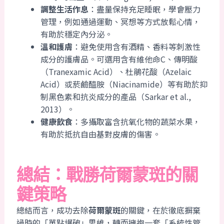
調整生活作息
：盡量保持充足睡眠，學會壓力
管理，例如通過運動、冥想等方式放鬆心情，
有助於穩定內分泌。
溫和護膚
：避免使用含有酒精、香料等刺激性
成分的護膚品。可選用含有維他命C、傳明酸
（Tranexamic Acid）、杜鵑花酸（Azelaic
Acid）或菸鹼醯胺（Niacinamide）等有助於抑
制黑色素和抗炎成分的產品（Sarkar et al.,
2013）。
健康飲食
：多攝取富含抗氧化物的蔬菜水果，
有助於抵抗自由基對皮膚的傷害。
總結：戰勝荷爾蒙斑的關
鍵策略
總結而言，成功去除
荷爾蒙斑
的關鍵，在於徹底摒棄
過時的「單點爆破」思維，轉而擁抱一套「系統性管