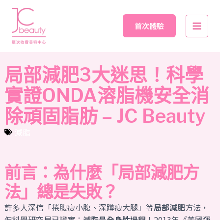
Skip
Main
to
首次體驗
Men
content
局部減肥3大迷思！科學
實證ONDA溶脂機安全消
除頑固脂肪 – JC Beauty
減脂
前言：為什麼「局部減肥方
法」總是失敗？
許多人深信「捲腹瘦小腹、深蹲瘦大腿」等
局部減肥
方法，
但科學研究早已證實：
減脂是全身性過程
！2013年《美國運