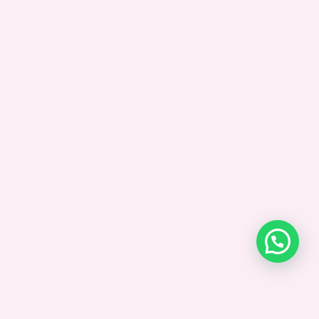
迷思3｜吃特定食物能消局部脂肪？
沒有任何特定食物能夠實現局部減脂，因為人體消耗脂肪是全身