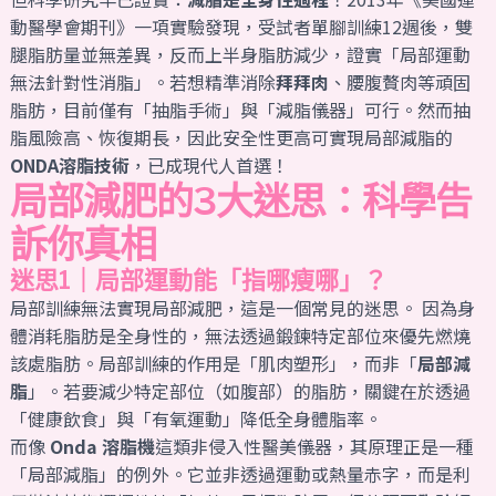
動醫學會期刊》一項實驗發現，受試者單腳訓練12週後，雙
腿脂肪量並無差異，反而上半身脂肪減少，證實「局部運動
無法針對性消脂」。若想精準消除
拜拜肉
、腰腹贅肉等頑固
脂肪，目前僅有「抽脂手術」與「減脂儀器」可行。然而抽
脂風險高、恢復期長，因此安全性更高可實現局部減脂的
ONDA溶脂技術
，已成現代人首選！
局部減肥的3大迷思：科學告
訴你真相
迷思1｜局部運動能「指哪瘦哪」？
局部訓練無法實現局部減肥，這是一個常見的迷思。 因為身
體消耗脂肪是全身性的，無法透過鍛鍊特定部位來優先燃燒
該處脂肪。局部訓練的作用是「肌肉塑形」，而非「
局部減
脂
」。若要減少特定部位（如腹部）的脂肪，關鍵在於透過
「健康飲食」與「有氧運動」降低全身體脂率。
而像
Onda 溶脂機
這類非侵入性醫美儀器，其原理正是一種
「局部減脂」的例外。它並非透過運動或熱量赤字，而是利