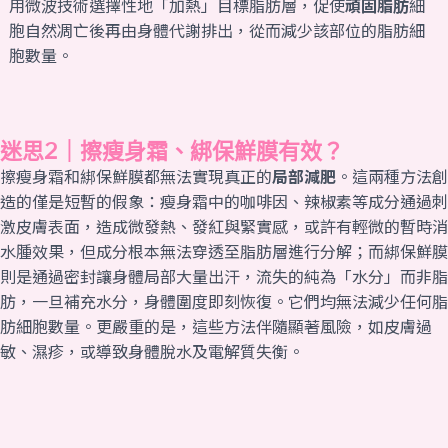
用微波技術選擇性地「加熱」目標脂肪層，促使
頑固脂肪
細
胞自然凋亡後再由身體代謝排出，從而減少該部位的脂肪細
胞數量。
迷思2｜擦瘦身霜、綁保鮮膜有效？
擦瘦身霜和綁保鮮膜都無法實現真正的
局部減肥
。這兩種方法創
造的僅是短暫的假象：瘦身霜中的咖啡因、辣椒素等成分通過刺
激皮膚表面，造成微發熱、發紅與緊實感，或許有輕微的暫時消
水腫效果，但成分根本無法穿透至脂肪層進行分解；而綁保鮮膜
則是通過密封讓身體局部大量出汗，流失的純為「水分」而非脂
肪，一旦補充水分，身體圍度即刻恢復。它們均無法減少任何脂
肪細胞數量。更嚴重的是，這些方法伴隨顯著風險，如皮膚過
敏、濕疹，或導致身體脫水及電解質失衡。