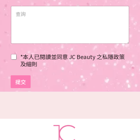
i
t
e
d
S
t
a
*本人已閱讀並同意 JC Beauty 之私隱政策
t
及細則
e
s
提交
+
1