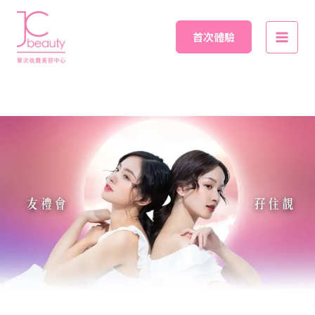
Skip
Main
to
首次體驗
Men
content