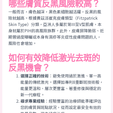
哪些膚質反黑風險較高？
一般而言，膚色越深，黑色素細胞越活躍，反黑的風
險就越高。根據費茲派崔克皮膚類型（Fitzpatrick
Skin Type）分類，亞洲人多屬於第III至V型肌膚，本
身就屬於PIH的高風險族群。此外，皮膚屏障脆弱、近
期曾過度曝曬或本身有濕疹等炎症性皮膚問題的人，
風險也會增加。
如何有效降低激光去斑的
反黑機會？
選擇正確的技術
：避免使用過於激進、單一高
能量的傳統激光。選擇如專利8重斷斑技術般，
能量更溫和、層次更豐富、著重修復與穩定的
新一代療程。
尋求專業經驗
：經驗豐富的治療師能準確評估
您的膚質與斑點狀況，從而設定最安全有效的