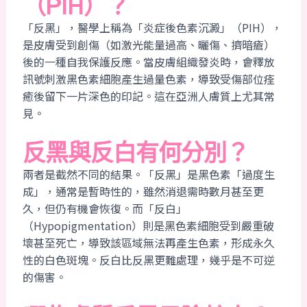
（PIH）？
「反黑」，醫學上稱為「炎症後色素沉澱」（PIH），
是皮膚受到創傷（如激光能量過高、曬傷、擠暗瘡）
後的一種自我保護反應。當皮膚組織發炎時，會釋放
訊號刺激黑色素細胞產生過量色素，導致受傷部位痊
癒後留下一片深色的印記。這在亞洲人膚質上尤其常
見。
反黑與反白有何分別？
兩者是截然不同的結果。「反黑」是黑色素「過度生
成」，通常是暫時性的，雖然消退需時數月甚至更
久，但仍有機會恢復。而「反白」
（Hypopigmentation）則是黑色素細胞受到嚴重破
壞甚至死亡，導致該區域無法再產生色素，形成永久
性的白色斑塊。反白比反黑更難處理，幾乎是不可逆
的傷害。