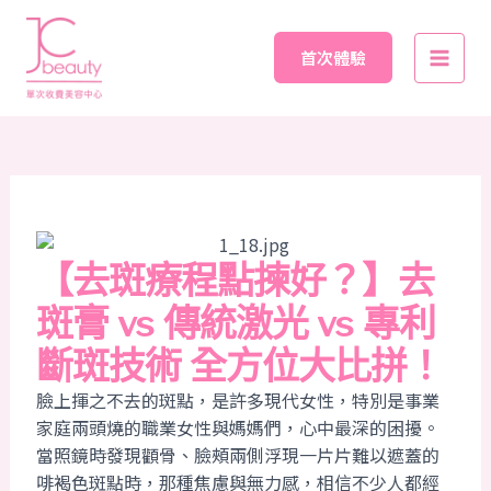
Skip
Post
Main
to
navigation
首次體驗
Men
content
【去斑療程點揀好？】去
斑膏 vs 傳統激光 vs 專利
斷斑技術 全方位大比拼！
臉上揮之不去的斑點，是許多現代女性，特別是事業
家庭兩頭燒的職業女性與媽媽們，心中最深的困擾。
當照鏡時發現顴骨、臉頰兩側浮現一片片難以遮蓋的
啡褐色斑點時，那種焦慮與無力感，相信不少人都經