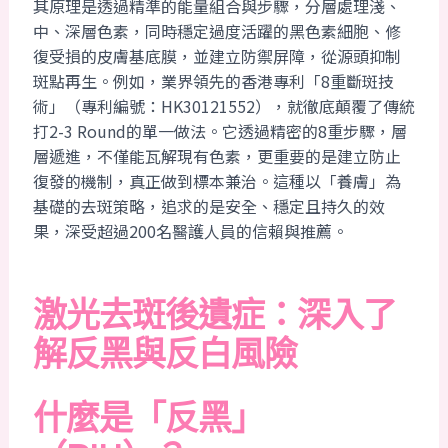
其原理是透過精準的能量組合與步驟，分層處理淺、
中、深層色素，同時穩定過度活躍的黑色素細胞、修
復受損的皮膚基底膜，並建立防禦屏障，從源頭抑制
斑點再生。例如，業界領先的香港專利「8重斷斑技
術」（專利編號：HK30121552），就徹底顛覆了傳統
打2-3 Round的單一做法。它透過精密的8重步驟，層
層遞進，不僅能瓦解現有色素，更重要的是建立防止
復發的機制，真正做到標本兼治。這種以「養膚」為
基礎的去斑策略，追求的是安全、穩定且持久的效
果，深受超過200名醫護人員的信賴與推薦。
激光去斑後遺症：深入了
解反黑與反白風險
什麼是「反黑」