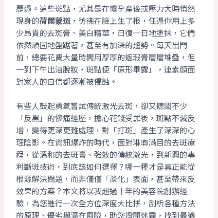
歷過。這些斑點，尤其是在懷孕產後或壓力大時悄然
現身的
荷爾蒙斑
，彷彿在臉上生了根，任憑你用上多
少昂貴的去斑膏、美白精華，日復一日地塗抹，它們
依然頑固地盤踞著，甚至有加深的趨勢。每天出門
前，總要花費大量時間用厚厚的遮瑕膏層層堆疊，但
一到下午出油脫妝，斑點便「原形畢露」，連素顏面
對家人的自信都逐漸被侵蝕。
有些人鼓起勇氣嘗試傳統激光去斑，卻又聽聞不少
「反黑」的慘痛經歷，擔心花錢受罪後，斑點不減反
增，變得更深更難處理，對「打斑」產生了深深的心
理陰影。在資訊爆炸的時代，面對琳瑯滿目的去斑療
程，從溫和的去斑膏、強效的傳統激光，到新興的專
利斷斑技術，到底該如何選擇？哪一種才是真正能從
根源解決問題，而非僅僅「淡化」表面，甚至帶來反
效果的方案？本文將以我超過十年的美容院創辦經
驗，為您進行一次全方位深度大比拼，剖析各種方法
的原理、優劣與潛在風險，助您撥開迷霧，找到最適