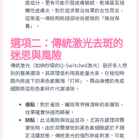
度成分，更有可能引發皮膚敏感、乾燥甚至接
觸性皮膚炎。對於追求根治效果的女性而言，
這常是一場耗時耗錢卻收效甚微的「無效保
養」。
選項二：傳統激光去斑的
迷思與風險
傳統激光（如納秒級的Q-Switched激光）是許多人想
到的醫美選項。其原理是利用高能量光束，在極短時
間內將皮下的黑色素團塊「打碎」，再由身體的免疫
細胞將這些色素碎片代謝清除。
優點
：對於雀斑、曬斑等界線清晰的表層斑，
效果確實快速而顯著。
缺點
：此法風險與效益並存，尤其在處理荷爾
蒙斑時。由於荷爾蒙斑的黑色素細胞處於不穩
定活躍狀態，傳統激光的強烈熱能刺激，可能