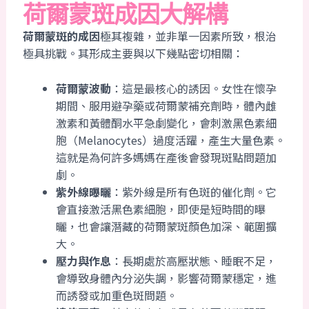
荷爾蒙斑成因大解構
荷爾蒙斑的成因
極其複雜，並非單一因素所致，根治
極具挑戰。其形成主要與以下幾點密切相關：
荷爾蒙波動
：這是最核心的誘因。女性在懷孕
期間、服用避孕藥或荷爾蒙補充劑時，體內雌
激素和黃體酮水平急劇變化，會刺激黑色素細
胞（Melanocytes）過度活躍，產生大量色素。
這就是為何許多媽媽在產後會發現斑點問題加
劇。
紫外線曝曬
：紫外線是所有色斑的催化劑。它
會直接激活黑色素細胞，即使是短時間的曝
曬，也會讓潛藏的荷爾蒙斑顏色加深、範圍擴
大。
壓力與作息
：長期處於高壓狀態、睡眠不足，
會導致身體內分泌失調，影響荷爾蒙穩定，進
而誘發或加重色斑問題。