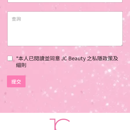
n
i
t
e
d
S
t
a
*本人已閱讀並同意 JC Beauty 之私隱政策及
t
細則
e
s
提交
+
1