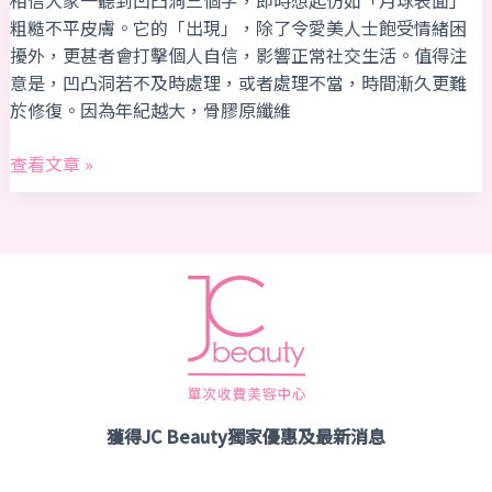
光
粗糙不平皮膚。它的「出現」，除了令愛美人士飽受情緒困
治
擾外，更甚者會打擊個人自信，影響正常社交生活。值得注
疗
意是，凹凸洞若不及時處理，或者處理不當，時間漸久更難
──
於修復。因為年紀越大，骨膠原纖維
新
一
查看文章 »
代
凹
凸
洞
杀
手
獲得JC Beauty獨家優惠及最新消息