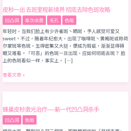
秒
一
皮秒一出 去斑里程新境界 彻底去除色斑攻略
出
凹凸洞
单次收费
毛孔
色斑
去
年轻时，当我们脸上有少许雀斑丶晒斑，予人感觉可爱又
斑
sweet。不过，随着年纪愈大，出现了咖啡斑丶黄褐斑或称荷
里
尔蒙斑等色斑，生得密集又大挞，便成为瑕疵，渐渐显得碍
程
眼又难看。「可恶」的色斑一旦出现，应如何彻底去斑？ 脸
新
上的色斑看似一样，事实上， […]
境
界
查看文章 »
彻
底
去
蜂
除
巢
色
皮
蜂巢皮秒激光治疗──新一代凹凸洞杀手
斑
秒
攻
凹凸洞
色斑
激
略
相信大家一聽到凹凸洞三個字，即時想起仿如「月球表面」