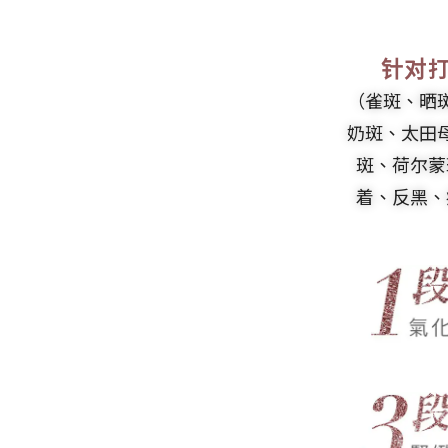
针对打
（雀斑、晒
奶斑、太田
斑、荷尔蒙
着、反黑、