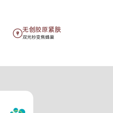
无创胶原紧肤
双光秒变焦蜂巢