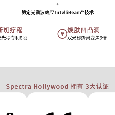
+
稳定光震波效应 IntelliBeam™技术
断斑疗程
焕肤凹凸洞
双光秒专利8段
双光秒蜂巢变焦3倍
Spectra Hollywood 拥有 3大认证