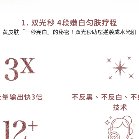
1. 双光秒 4段嫩白匀肤疗程
黄皮肤「一秒亮白」的秘密！双光秒助您逆袭成水光肌
能量输出快3倍
不反黑、不反白、不
技术