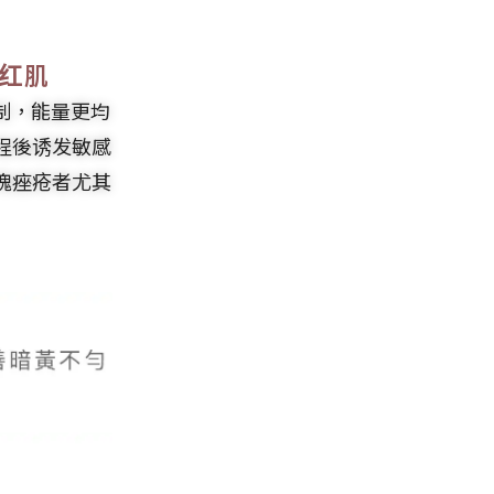
红肌
机制，能量更均
程後诱发敏感
瑰痤疮者尤其