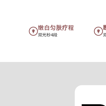
嫩白匀肤疗程
双光秒4段