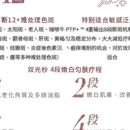
断12+难处理色斑
特别适合敏感泛
斑、太阳斑、老人斑、咖啡牛
PTP+ ™ 4重输出8段断斑
母斑、颧骨母斑、肝斑、黄褐
匀及稳定分布，大大减低疗
斑、妊娠斑、炎症後色素沉
丶痕痒难耐的机会，对於玫
痣、癦等多种难处理色斑）
适合
双光秒 4段嫩白匀肤疗程