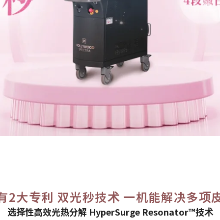
有2大专利 双光秒技术 一机能解决多项皮
选择性高效光热分解 HyperSurge Resonator™技术