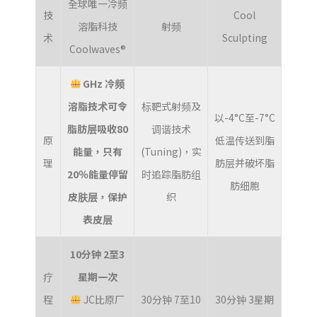
全球唯一冷频
技
Cool
溶脂科技
射频
术
Sculpting
Coolwaves®
GHz 冷频
溶脂技术可令
标靶式射频及
以-4°C至-7°C
脂肪层吸收80
调谐技术
原
低温传送到脂
能量，只有
(Tuning)，实
理
肪层并破坏脂
20％能量停留
时追踪脂肪组
肪细胞
皮肤层，保护
织
表皮层
10分钟 2至3
疗
星期一次
程
JC比原厂
30分钟 7至10
30分钟 3星期