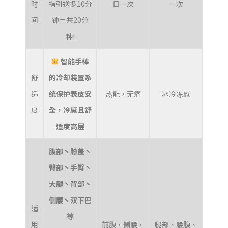
时
指引送多10分
日一次
一次
间
钟＝共20分
钟!
智能手棒
舒
的冷却装置系
适
统保护表皮安
热能，无痛
冰冷冻感
度
全，冷感且舒
适度高层
腹部丶膝盖丶
臀部丶手臂丶
大腿丶背部丶
侧腰丶双下巴
适
等
用
前腹，侧腰，
腿部、腰腹、