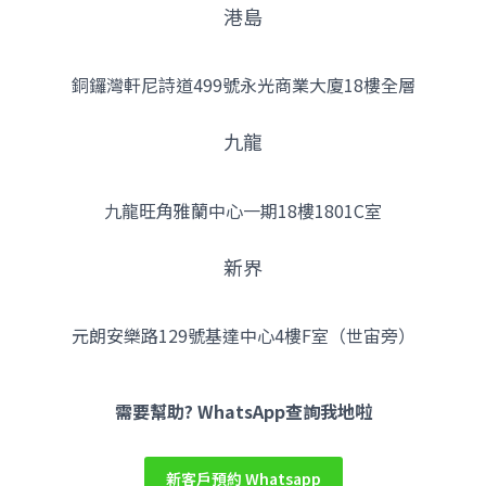
港島
銅鑼灣軒尼詩道499號永光商業大廈18樓全層
九龍
九龍旺角雅蘭中心一期18樓1801C室
新界
元朗安樂路129號基達中心4樓F室（世宙旁）
Facebook
YouTube
Instagram
需要幫助? WhatsApp查詢我地啦
新客戶預約 Whatsapp