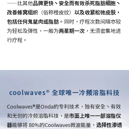
——比其他
品牌更快丶安全而有效杀死脂肪细胞丶
改善蜂窝组织
（俗称橙皮纹）
以及收紧松弛皮肤，
包括任何鬼鼠肉或脂肪。
同时，疗程次数间隔亦较
为轻松及弹性，一般为
两星期一次
，无须密集地进
行疗程。
coolwaves® 全球唯一冷频溶脂科技
Coolwaves®是Onda的专利技术，独有安全丶有效
和无创的冷频溶脂科技，是
市面上唯一一部溶脂仪
器
能够将 80%的Coolwaves微波能量，
选择性渗透