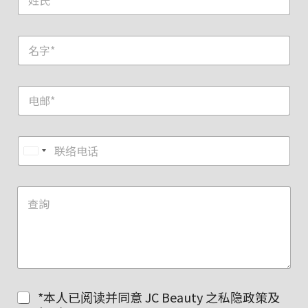
U
n
i
t
e
d
S
t
a
*本人已阅读并同意 JC Beauty 之私隐政策及