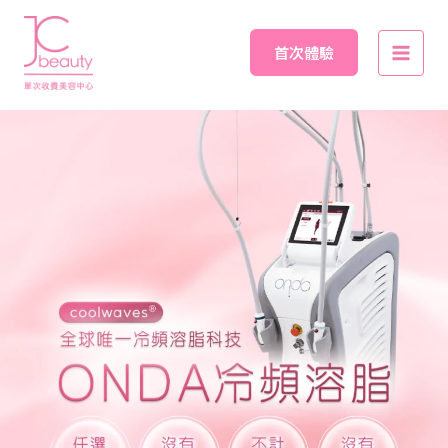
Skip
Main
to
首次體驗
Men
content