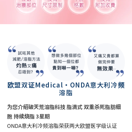
欧盟双证Medical・ONDA意大利冷频
溶脂
为您介绍破天荒溶脂科技 脂滴式 双重杀死脂肪细
胞 持续烧脂 3星期
ONDA意大利冷频溶脂荣获两大欧盟医学级认证