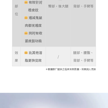
有效针对
部
臀部，後大腿
背部、手臂等
橙皮纹
位
难减鬼鼠
肉都无难度
同时有收
紧皮肤功能
效
比其他溶
腿部、腰腹、
/
果
脂更快见效
背部、手臂等
＊根据原厂提供之临床实例数据，效果因人而异