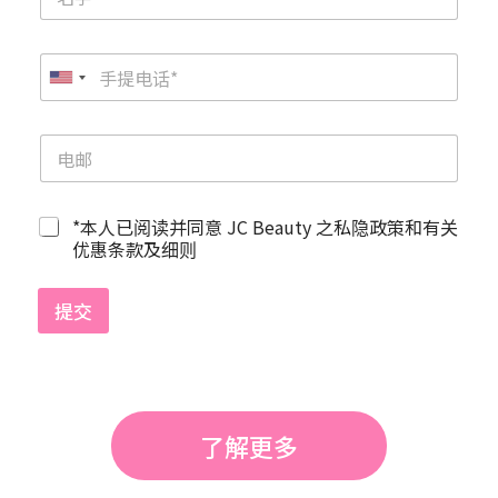
U
n
i
t
e
d
*本人已阅读并同意 JC Beauty 之私隐政策和有关
优惠条款及细则
S
t
a
提交
t
e
s
+
了解更多
1