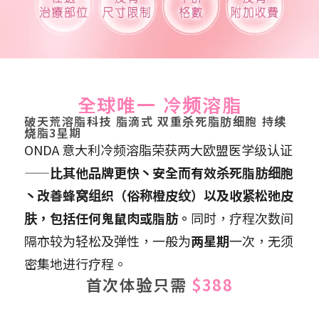
全球唯一 冷频溶脂
破天荒溶脂科技 脂滴式 双重杀死脂肪细胞 持续
烧脂3星期
ONDA 意大利冷频溶脂荣获两大欧盟医学级认证
——
比其他品牌更快丶安全而有效杀死脂肪细胞
丶改善蜂窝组织（俗称橙皮纹）以及收紧松弛皮
肤，包括任何鬼鼠肉或脂肪。
同时，疗程次数间
隔亦较为轻松及弹性，一般为
两星期
一次，无须
密集地进行疗程。
首次体验只需
$388