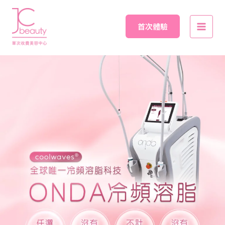
Skip
Main
to
首次體驗
Men
content