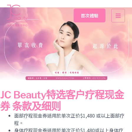
Skip
Main
to
首次體驗
Men
content
JC Beauty特选客户疗程现金
券 条款及细则
面部疗程现金券适用於单次正价$1,480 或以上面部疗
程。
身体疗程现金券适用於单次正价$1,480或以上身体疗