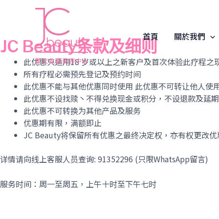
Skip
to
content
首頁
關於我們
JC Beauty条款及细则
此优惠只适用18 岁或以上之新客户及首次体验此疗程之现有客
所有疗程必需预先登记及预约时间
此优惠不能与其他优惠同时使用 此优惠不可转让他人使
此优惠不设找赎丶不得兑换现金或积分，不设退款及延期
此优惠不可转换为其他产品及服务
优惠期有限，满额即止
JC Beauty将保留所有优惠之最终决定权，亦有权更改
详情请向线上客服人员查询: 91352296 (只限WhatsApp留言)
服务时间：周一至周五，上午十时至下午七时