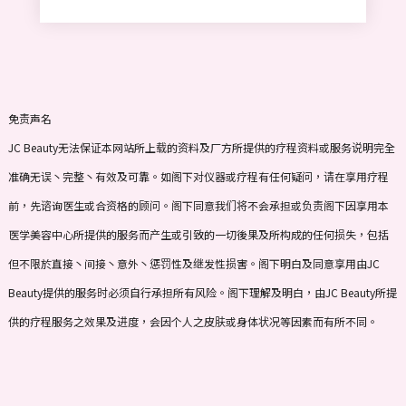
s
+
1
免责声名
JC Beauty无法保证本网站所上载的资料及厂方所提供的疗程资料或服务说明完全
准确无误丶完整丶有效及可靠。如阁下对仪器或疗程有任何疑问，请在享用疗程
前，先谘询医生或合资格的顾问。阁下同意我们将不会承担或负责阁下因享用本
医学美容中心所提供的服务而产生或引致的一切後果及所构成的任何损失，包括
但不限於直接丶间接丶意外丶惩罚性及继发性损害。阁下明白及同意享用由JC
Beauty提供的服务时必须自行承担所有风险。阁下理解及明白，由JC Beauty所提
供的疗程服务之效果及进度，会因个人之皮肤或身体状况等因素而有所不同。
Prev
Next