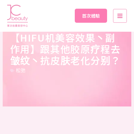
Skip
Main
to
首次體驗
Men
content
【HIFU机美容效果丶副
作用】跟其他胶原疗程去
皱纹丶抗皮肤老化分别？
松弛