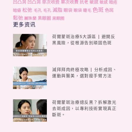
单次收费
單次收費
凹凸洞
凹凸洞
抗老
敏感
敏感
暗疮
色斑
松弛
減脂
色斑
眼袋
暗瘡
毛孔
毛孔
眼袋
睫毛
鬆弛
黑眼圈
麗珠蘭
黑眼圈
更多资讯
荷爾蒙斑治療5大誤區 | 避開反
黑風險，從根源告別頑固色斑
減拜拜肉終極攻略 | 分析成因、
運動與醫美，選對瘦手臂方法
荷爾蒙斑治療總反黑？拆解激光
去斑成因，以專利技術實現真正
斷斑。