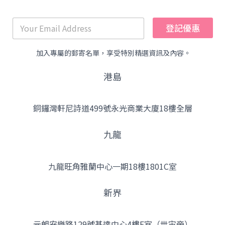
登記優惠
加入專屬的郵寄名單，享受特別精選資訊及內容。
港島
銅鑼灣軒尼詩道499號永光商業大廈18樓全層
九龍
九龍旺角雅蘭中心一期18樓1801C室
新界
元朗安樂路129號基達中心4樓F室（世宙旁）