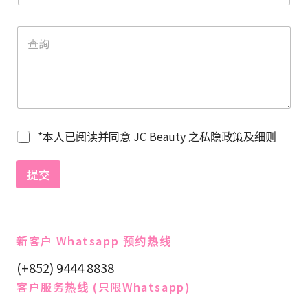
o
c
o
u
n
t
r
y
*本人已阅读并同意 JC Beauty 之私隐政策及细则
s
e
提交
l
e
c
t
新客户 Whatsapp 预约热线
e
(+852) 9444 8838
d
客户服务热线 (只限Whatsapp)​