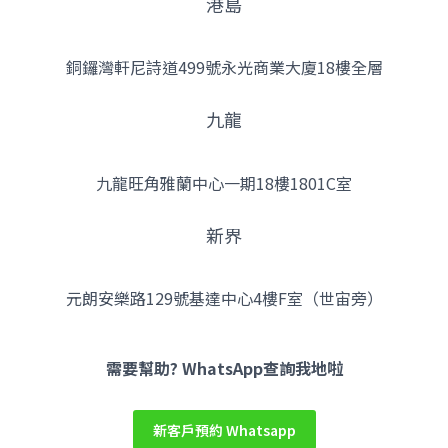
港島
銅鑼灣軒尼詩道499號永光商業大廈18樓全層
九龍
九龍旺角雅蘭中心一期18樓1801C室
新界
元朗安樂路129號基達中心4樓F室（世宙旁）
Facebook
YouTube
Instagram
需要幫助? WhatsApp查詢我地啦
新客戶預約 Whatsapp