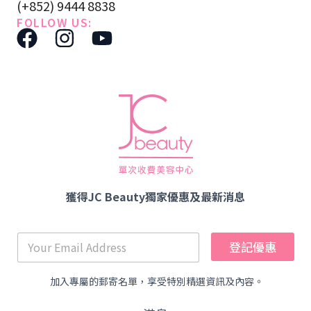
(+852) 9444 8838
FOLLOW US:
F
I
Y
a
n
o
c
s
u
e
t
t
b
a
u
o
g
b
o
r
e
k
a
獲得JC Beauty獨家優惠及最新消息
m
登記優惠
加入專屬的郵寄名單，享受特別精選資訊及內容。