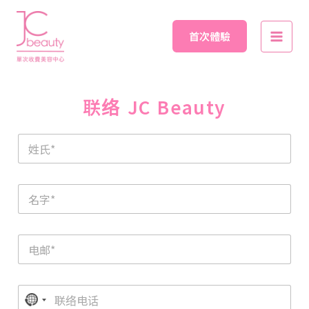
Skip
Main
to
首次體驗
Men
content
联络 JC Beauty​
N