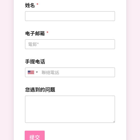
姓名
*
电子邮箱
*
手提电话
U
n
您遇到的问题
i
t
e
d
S
t
提交
a