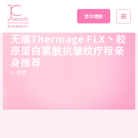
Skip
Main
to
首次體驗
Men
content
无痛Thermage FLX丶胶
原蛋白紧肤抗皱纹疗程亲
身推荐
松弛