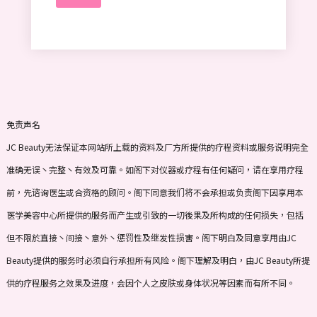
t
e
s
+
1
免责声名
JC Beauty无法保证本网站所上载的资料及厂方所提供的疗程资料或服务说明完全
准确无误丶完整丶有效及可靠。如阁下对仪器或疗程有任何疑问，请在享用疗程
前，先谘询医生或合资格的顾问。阁下同意我们将不会承担或负责阁下因享用本
医学美容中心所提供的服务而产生或引致的一切後果及所构成的任何损失，包括
但不限於直接丶间接丶意外丶惩罚性及继发性损害。阁下明白及同意享用由JC
Beauty提供的服务时必须自行承担所有风险。阁下理解及明白，由JC Beauty所提
供的疗程服务之效果及进度，会因个人之皮肤或身体状况等因素而有所不同。