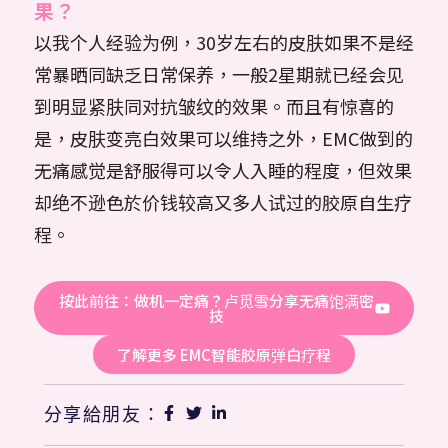
果？
以我个人经验为例，30岁左右的皮肤如果不是经
常暴晒同缺乏日常保养，一般2星期就已经会见
到明显紧肤同对抗皱纹的效果。而且有惊喜的
是，皮肤变亮白效果可以维持之外，EMC做到的
无痛感觉是舒服得可以令人入睡的程度，但效果
却绝不逊色於价钱较高又多人试过的胶原自生疗
程。
按此前往：做机一定痛？卢觅雪分享无痛饱满密
技
了解更多 EMC智能胶原弹白疗程
分享給朋友：