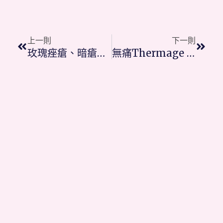
Prev
Next
上一則
下一則
玫瑰痤瘡、暗瘡泛紅及敏感肌 美國M22│一機解決多個皮膚問題
無痛Thermage FLX、膠原蛋白緊膚抗皺紋療程親身推薦