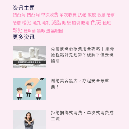
资讯主题
单次收费
單次收費
凹凸洞
凹凸洞
抗老
敏感
敏感
暗疮
色斑
松弛
減脂
色斑
眼袋
暗瘡
毛孔
毛孔
眼袋
睫毛
鬆弛
黑眼圈
麗珠蘭
黑眼圈
更多资讯
荷爾蒙斑治療費用全攻略 | 藥膏
療程點計先划算？破解平價去斑
陷阱
谢绝美容黑店，疗程安全最重
要！
拒绝捆绑式消费，单次式消费成
主流