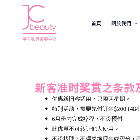
Skip
to
content
首頁
關於我們
新客准时奖赏之条款
优惠新旧客适用，只限两星期。
特别活动，需要先付订金$200 (4
6月份内完成疗程，不设预付
此优惠不可转让他人使用。
不设找赎丶不得兑换现金或积分，