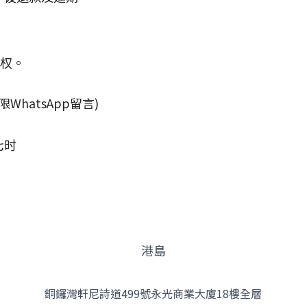
定权。
限WhatsApp留言)
七时
港島
銅鑼灣軒尼詩道499號永光商業大廈18樓全層