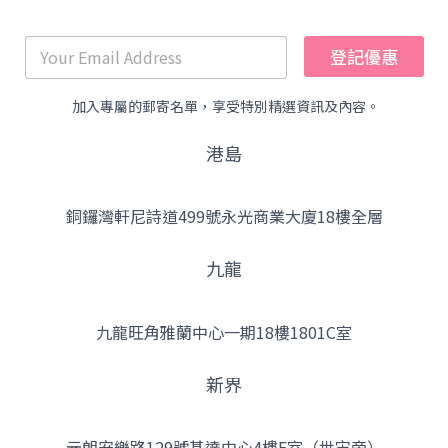
登記優惠
加入專屬的郵寄名單，享受特別精選資訊及內容。
港島
銅鑼灣軒尼詩道499號永光商業大廈18樓全層
九龍
九龍旺角雅蘭中心一期18樓1801C室
新界
元朗安樂路129號基達中心4樓F室（世宙旁）