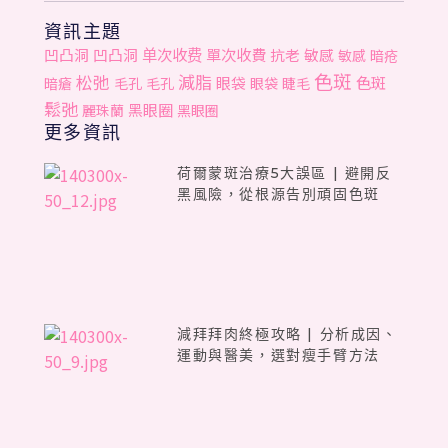
資訊主題
单次收费
單次收費
凹凸洞
凹凸洞
抗老
敏感
敏感
暗疮
色斑
松弛
減脂
色斑
眼袋
暗瘡
毛孔
毛孔
眼袋
睫毛
鬆弛
黑眼圈
麗珠蘭
黑眼圈
更多資訊
荷爾蒙斑治療5大誤區 | 避開反
黑風險，從根源告別頑固色斑
減拜拜肉終極攻略 | 分析成因、
運動與醫美，選對瘦手臂方法