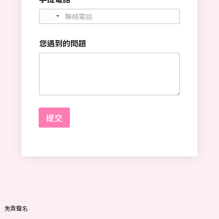
U
n
您遇到的問題
i
t
e
d
S
t
提交
a
t
e
s
+
1
免責聲名