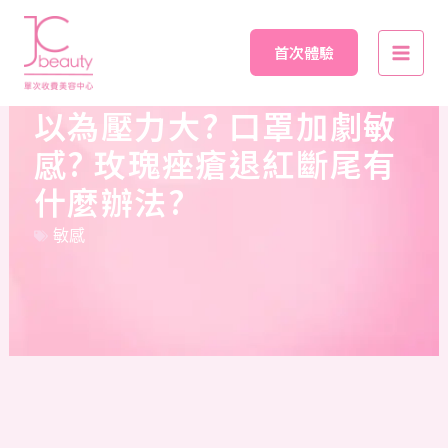
Skip
Main
to
首次體驗
Men
content
以為壓力大? 口罩加劇敏
感? 玫瑰痤瘡退紅斷尾有
什麼辦法?
敏感