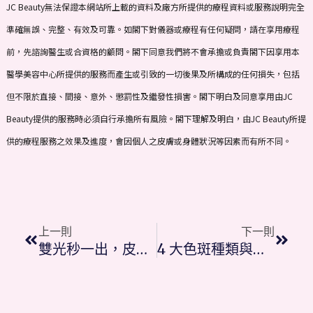
JC Beauty無法保證本網站所上載的資料及廠方所提供的療程資料或服務說明完全
準確無誤、完整、有效及可靠。如閣下對儀器或療程有任何疑問，請在享用療程
前，先諮詢醫生或合資格的顧問。閣下同意我們將不會承擔或負責閣下因享用本
醫學美容中心所提供的服務而產生或引致的一切後果及所構成的任何損失，包括
但不限於直接、間接、意外、懲罰性及繼發性損害。閣下明白及同意享用由JC
Beauty提供的服務時必須自行承擔所有風險。閣下理解及明白，由JC Beauty所提
供的療程服務之效果及進度，會因個人之皮膚或身體狀況等因素而有所不同。
Prev
Next
上一則
下一則
雙光秒一出，皮秒、激光速速逃!
4 大色斑種類與成因：去色斑的解決方法 – JC Beauty