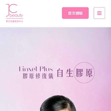
Skip
Main
to
首次體驗
Men
content