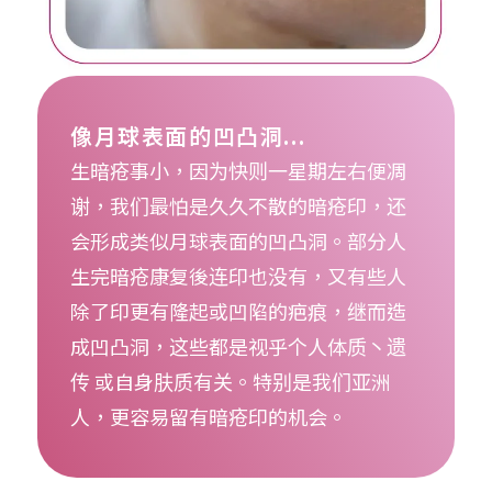
像月球表面的凹凸洞...
生暗疮事小，因为快则一星期左右便凋
谢，我们最怕是久久不散的暗疮印，还
会形成类似月球表面的凹凸洞。部分人
生完暗疮康复後连印也没有，又有些人
除了印更有隆起或凹陷的疤痕，继而造
成凹凸洞，这些都是视乎个人体质丶遗
传 或自身肤质有关。特别是我们亚洲
人，更容易留有暗疮印的机会。