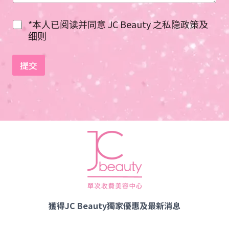
t
a
*本人已阅读并同意 JC Beauty 之私隐政策及
t
细则
e
s
提交
+
1
獲得JC Beauty獨家優惠及最新消息