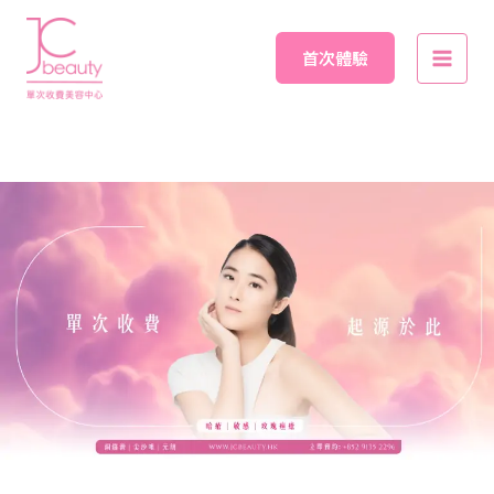
Skip
Main
to
首次體驗
Men
content